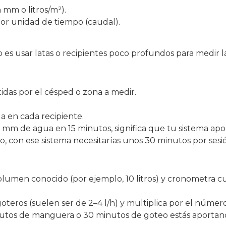
 mm o litros/m²).
r unidad de tiempo (caudal).​
es usar latas o recipientes poco profundos para medir la
idas por el césped o zona a medir.​
 en cada recipiente.​
 10 mm de agua en 15 minutos, significa que tu sistema ap
, con ese sistema necesitarías unos 30 minutos por sesi
lumen conocido (por ejemplo, 10 litros) y cronometra cuá
goteros (suelen ser de 2–4 l/h) y multiplica por el núme
inutos de manguera o 30 minutos de goteo estás aportan