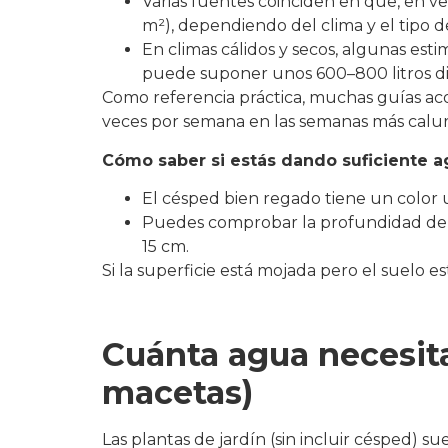
Varias fuentes coinciden en que, en v
m²), dependiendo del clima y el tipo d
En climas cálidos y secos, algunas est
puede suponer unos 600–800 litros diar
Como referencia práctica, muchas guías aco
veces por semana en las semanas más caluros
Cómo saber si estás dando suficiente 
El césped bien regado tiene un color 
Puedes comprobar la profundidad de h
15 cm.
Si la superficie está mojada pero el suelo
Cuánta agua necesitan
macetas)
Las plantas de jardín (sin incluir césped)