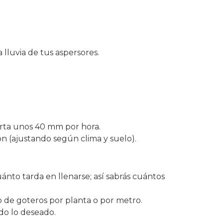
 lluvia de tus aspersores.
orta unos 40 mm por hora.​
ón (ajustando según clima y suelo).
nto tarda en llenarse; así sabrás cuántos
ro de goteros por planta o por metro.
do lo deseado.