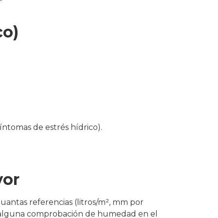
co)
ntomas de estrés hídrico).​
vor
uantas referencias (litros/m², mm por
as, alguna comprobación de humedad en el