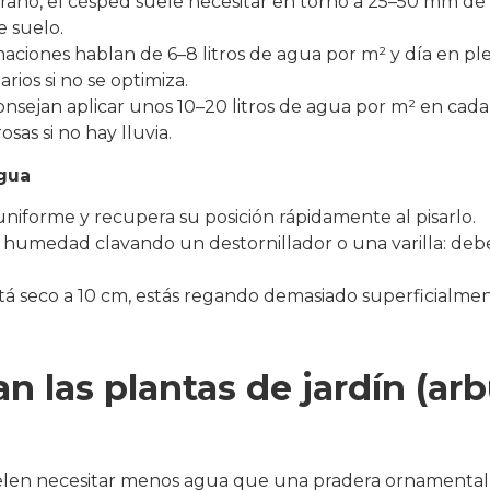
erano, el césped suele necesitar en torno a 25–50 mm de
e suelo.
imaciones hablan de 6–8 litros de agua por m² y día en p
ios si no se optimiza.
nsejan aplicar unos 10–20 litros de agua por m² en cada 
as si no hay lluvia.
agua
uniforme y recupera su posición rápidamente al pisarlo.
umedad clavando un destornillador o una varilla: deberí
 está seco a 10 cm, estás regando demasiado superficialm
 las plantas de jardín (arb
 suelen necesitar menos agua que una pradera ornamental,